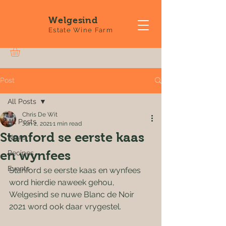
Welgesind
Estate Wine Farm
Post
All Posts
Chris De Wit
All Posts
Jun 2, 2021
1 min read
Stanford se eerste kaas
News
en wynfees
Recipes
Events
Stanford se eerste kaas en wynfees 
word hierdie naweek gehou,  
Welgesind se nuwe Blanc de Noir 
2021 word ook daar vrygestel.